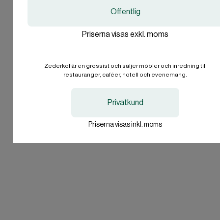
SEK
SEK
Offentlig
Företag
Priserna visas exkl. moms
International
International
EN
EN
Privatperson
EUR
EUR
Zederkof är en grossist och säljer möbler och inredning till
Jag vill inte svara.
restauranger, caféer, hotell och evenemang.
I'll stay on zederkof.se
I'll stay on zederkof.se
Privatkund
Priserna visas inkl. moms
Bli uppringd