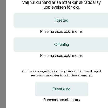
Välj hur du handlar så att vi kan skräddarsy
Are you in the right place?
Are you in the right place?
upplevelsen för dig.
Inredning för konferenser
Denmark
Denmark
Företag
DA
DA
Är du företag eller
DKK
DKK
privatperson?
Priserna visas exkl. moms
Sweden
Sweden
SV
SV
SEK
SEK
Offentlig
Företag
Barriärstolpar
Vip-stolpar
Priserna visas exkl. moms
International
International
EN
EN
Privatperson
EUR
EUR
Zederkof är en grossist och säljer möbler och inredning till
Jag vill inte svara.
restauranger, caféer, hotell och evenemang.
I'll stay on zederkof.se
I'll stay on zederkof.se
Privatkund
Mattor
Klädställning
Priserna visas inkl. moms