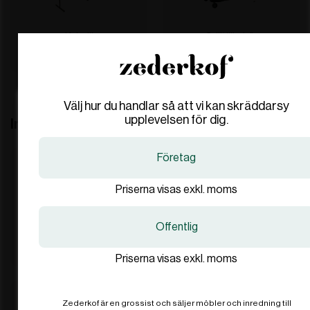
Kolgrill
Grilltillbehör
Välj hur du handlar så att vi kan skräddarsy
Are you in the right place?
Are you in the right place?
upplevelsen för dig.
Interiör
Denmark
Denmark
Företag
DA
DA
DKK
DKK
Priserna visas exkl. moms
Sweden
Sweden
SV
SV
SEK
SEK
Offentlig
Barriärstolpar
Vip-stolpar
Priserna visas exkl. moms
International
International
EN
EN
EUR
EUR
Zederkof är en grossist och säljer möbler och inredning till