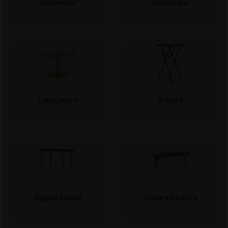
Bordsskivor
Bordsstativ
Loungebord
Ståbord
Klapbord i plast
Fällbara bord i trä