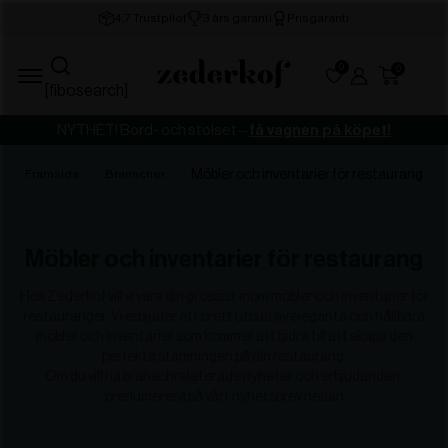
0
[fibosearch]
NYTHET! Bord- och stolset –
få vagnen på köpet!
Möbler och inventarier för restaurang
Framsida
Branscher
Möbler och inventarier för restaurang
Hos Zederkof vill vi vara din grossist inom möbler och inventarier för
restauranger. Vi erbjuder ett brett utbud av eleganta och hållbara
möbler och inventarier som kommer att bidra till att skapa den
perfekta stämningen på din restaurang.
Om du vill ha branschrelaterade nyheter och erbjudanden,
prenumerera på vårt nyhetsbrev nedan