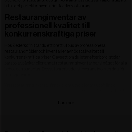
bibehåller sin eleganta design. Kontakta oss idag så hjälper vi dig att
hitta det perfekta inventariet för din restaurang.
Restauranginventar av
professionell kvalitet till
konkurrenskraftiga priser
Hos Zederkof hittar du ett brett utbud av professionella
restaurangmöbler och inventarier av högsta kvalitet till
konkurrenskraftiga priser. Oavsett om du letar efter bord, stolar,
barstolar, bänkar eller annat restauranginventar har vi något för alla
behov och budgetar. Dessutom erbjuder vi leverans inom en dag för
alla lagervaror.
Vårt restauranginventar är noggrant utvalt för att uppfylla de
högsta standarderna, så du är garanterad snyggt, funktionellt och
hållbart inventar som hjälper till att skapa en trevlig och inbjudande
atmosfär för dina gäster. Vårt team av erfarna experter kan ge dig all
nödvändig vägledning för att hitta rätt inventar för din restaurang.
Vi strävar efter att erbjuda allt för din restauranginredning och vårt
mål är att vara din föredragna grossist när du behöver en
professionell och pålitlig partner.