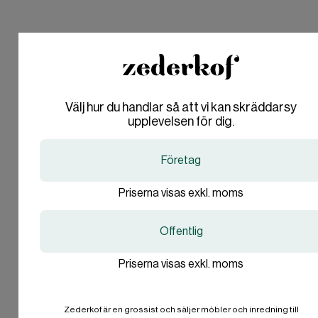
Välj hur du handlar så att vi kan skräddarsy
Are you in the right place?
Are you in the right place?
upplevelsen för dig.
Denmark
Denmark
Företag
DA
DA
Är du företag eller
DKK
DKK
privatperson?
Priserna visas exkl. moms
Sweden
Sweden
SV
SV
SEK
SEK
Offentlig
Företag
Priserna visas exkl. moms
International
International
EN
EN
Privatperson
EUR
EUR
En loungesoffa skapar en inbjudande och ombonad miljö och är ett
självklart val för hotell, restauranger, caféer och andra
Zederkof är en grossist och säljer möbler och inredning till
Jag vill inte svara.