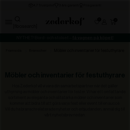
0
[fibosearch]
NYTHET! Bord- och stolset –
få vagnen på köpet!
Möbler och inventarier för festuthyrare
Framsida
Branscher
Möbler och inventarier för festuthyrare
Hos Zederkof vill vi vara din samarbetspartner när det gäller
uthyrning av möbler och inventarier för fester. Vi har ett omfattande
sortiment av eleganta och slitstarka möbler och inventarier som
kommer att bidra till att göra varje fest eller event till en succé.
Vill du ha branschrelaterade nyheter och erbjudanden, anmäl dig till
vårt nyhetsbrev nedan.