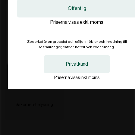
Sweden
Sweden
SV
SV
SEK
SEK
Offentlig
Priserna visas exkl. moms
International
International
EN
EN
EUR
EUR
Zederkof är en grossist och säljer möbler och inredning till
Golv
Mattor
restauranger, caféer, hotell och evenemang.
I'll stay on zederkof.se
I'll stay on zederkof.se
Privatkund
Priserna visas inkl. moms
Säkerhetsbelysning