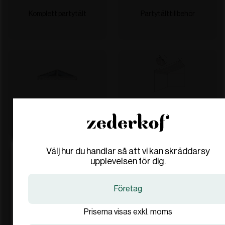
Komplett partytält
Partytälttillbehör
Pvc
Innerfoder
Välj hur du handlar så att vi kan skräddarsy
Are you in the right place?
Are you in the right place?
upplevelsen för dig.
Denmark
Denmark
Företag
DA
DA
DKK
DKK
Aluminium och beslag
Stretchtält komplett
Priserna visas exkl. moms