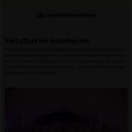
Fri frakt vid köp över 5 000 SEK
…
Vårt utbud för festuthyrare
Våra möbler och inventarier passar perfekt för kvalitetsmedvetna
och professionella festuthyrare som är involverade i mässor, events
och arrangemang. Högkvalitativt uthyrningsmaterial är ett måste
för de flesta festuthyrare. Det är här du, genom inredningen, skapar
stämningen och atmosfären.