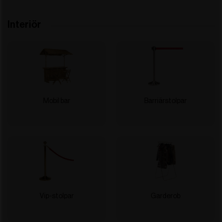
Interiör
Mobil bar
Barriärstolpar
Vip-stolpar
Garderob