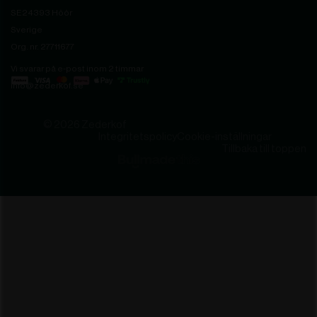
SE24393 Höör
Sverige
Org. nr. 27711677
Vi svarar på e-post inom 2 timmar
info@zederkof.se
© 2026 Zederkof
Integritetspolicy
Cookie-inställningar
Tillbaka till toppen