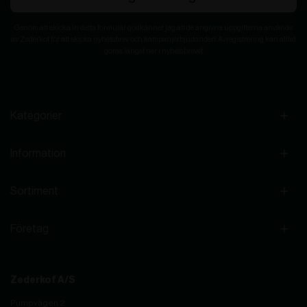
Genom att skicka in detta formulär godkänner jag att de angivna uppgifterna används
av Zederkof för att skicka nyhetsbrev och kampanjerbjudanden. Avregistrering kan alltid
göras längst ner i nyhetsbrevet.
Kategorier
Information
Sortiment
Företag
Zederkof A/S
Pumpvägen 2