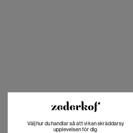
Bli uppringd
Välj hur du handlar så att vi kan skräddarsy
Are you in the right place?
Are you in the right place?
upplevelsen för dig.