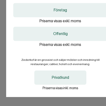
Denmark
Denmark
Företag
DA
DA
Är du företag eller
DKK
DKK
privatperson?
Priserna visas exkl. moms
Sweden
Sweden
SV
SV
SEK
SEK
Offentlig
Företag
Priserna visas exkl. moms
International
International
EN
EN
Privatperson
EUR
EUR
Zederkof är en grossist och säljer möbler och inredning till
Jag vill inte svara.
restauranger, caféer, hotell och evenemang.
I'll stay on zederkof.se
I'll stay on zederkof.se
Privatkund
Priserna visas inkl. moms
Högkvalitativa hopfällbara stolar