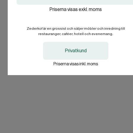
Företag
Priserna visas exkl. moms
International
International
EN
EN
Privatperson
EUR
EUR
Zederkof är en grossist och säljer möbler och inredning till
Jag vill inte svara.
restauranger, caféer, hotell och evenemang.
I'll stay on zederkof.se
I'll stay on zederkof.se
Privatkund
Priserna visas inkl. moms