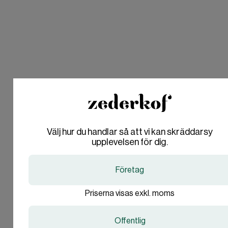
Välj hur du handlar så att vi kan skräddarsy
Are you in the right place?
Are you in the right place?
upplevelsen för dig.
Denmark
Denmark
Företag
DA
DA
Är du företag eller
DKK
DKK
privatperson?
Priserna visas exkl. moms
Sweden
Sweden
Bli uppringd
SV
SV
SEK
SEK
Offentlig