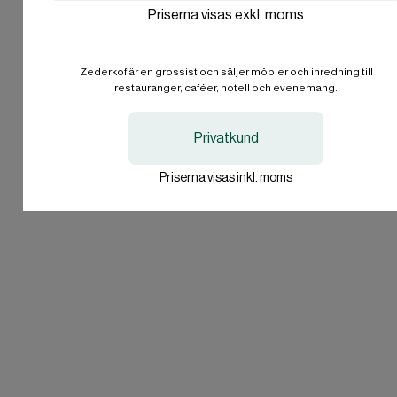
Priserna visas exkl. moms
International
International
EN
EN
Privatperson
EUR
EUR
Zederkof är en grossist och säljer möbler och inredning till
Jag vill inte svara.
restauranger, caféer, hotell och evenemang.
I'll stay on zederkof.se
I'll stay on zederkof.se
Privatkund
Priserna visas inkl. moms
Har du frågor?