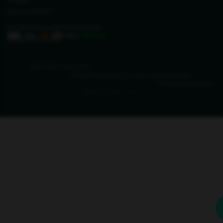
Sverige
Org. nr. 27711677
Vi svarar på e-post inom 2 timmar
info@zederkof.se
© 2026 Zederkof
Integritetspolicy
Cookie-inställningar
Tillbaka till toppen