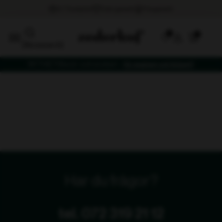
0
[fibosearch]
NYTHET! Bord- och stolset –
få vagnen på köpet!
Har du frågor?
tel. 072 319 21 12