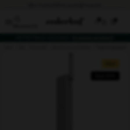
0
[fibosearch]
NYTHET! Bord- och stolset –
få vagnen på köpet!
hem
tält
partytält
aluminium och beslag
topp för gavelpela
Rea!
Spar 25%