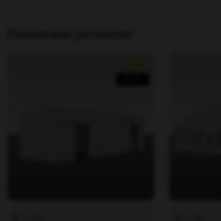
Relaterade produkter
Rea!
Spar 25%
1 st i lager
3 st i lager