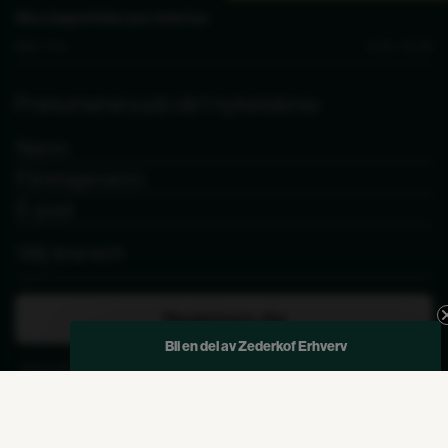
Våra öppettider per telefon
Mån - Fre
9.00 - 15.00
Prenumerera på vårt nyhetsbrev
Registrera dig
Bli en del av Zederkof Erhverv
Genom att skicka in detta formulär godkänner jag att de angivna uppgifterna används
av Zederkof för att skicka nyhetsbrev och kampanjerbjudanden. Avregistrering kan alltid
göras längst ner i nyhetsbrevet.