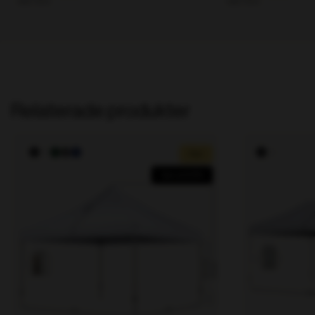
ekskl. moms
ekskl. moms
Relaterade produkter
Rea!
Spar op til 25%