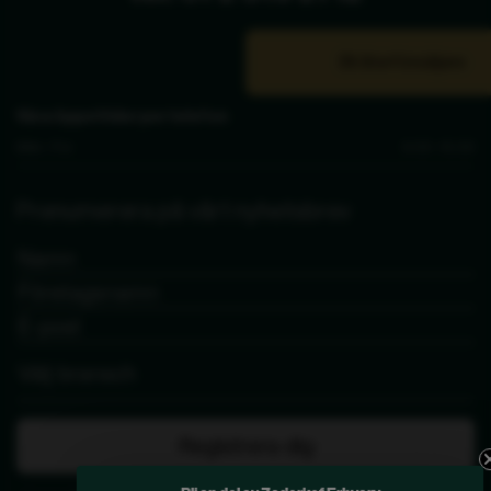
Bli återförsäljare
Våra öppettider per telefon
Mån - Fre
9.00 - 15.00
Prenumerera på vårt nyhetsbrev
Registrera dig