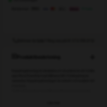
mängd
Betala med
Behöver du hjälp? Ring oss på tlf. 072 319 21 12
Produktbeskrivning
Kopplingsbeslag är idealiska om du planerar att ställa
upp flera StandUp hopfällbara tält i förlängning av
varandra. Kopplingsbeslaget är enkelt och snabbt att
montera.
Ställ två StandUp hopfällbara tält bredvid varandra,
skruva loss fästet, fäst det vid båda benen på det
hopfällbara tältet och dra åt fästet igen. Använd två
kopplingsfästen för två StandUp hopfällbara tält och