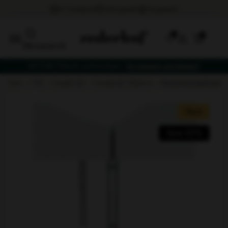
0
[fibosearch]
NYTHET! Bord- och stolset –
få vagnen på köpet!
hem
tält
snabb tält
snabbtält tillbehör
standup kopplingsb
Rea!
Spar 30%