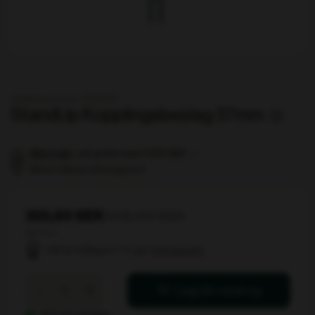
Artikelnummer 100293
StandUp Kopplingsbeslag 37mm
Billig frakt
, och gratis över 5 000 SEK
Minst 3 års produktgaranti
355,60 SEK
508,00 SEK
ekskl. moms
Hittat billigare? Vi ger
prisgaranti
StandUp
-
+
Lägg till i varukorg
Kopplingsbeslag
37mm
102 stk på lager