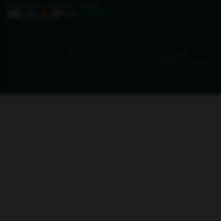
Vi svarar på e-post inom 2 timmar
info@zederkof.se
© 2026 Zederkof
Integritetspolicy
Cookie-inställningar
Tillbaka till toppen