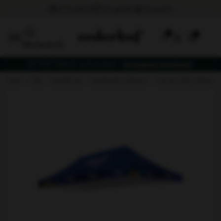
0
[fibosearch]
NYTHET! Bord- och stolset –
få vagnen på köpet!
hem
tält
snabb tält
snabbtält tillbehör
viktigt täkt takkanv