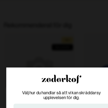
särskilt för beställningsvaror.
Rekommenderat för dig
Rea!
Spar op til 25%
Välj hur du handlar så att vi kan skräddarsy
Are you in the right place?
Are you in the right place?
upplevelsen för dig.