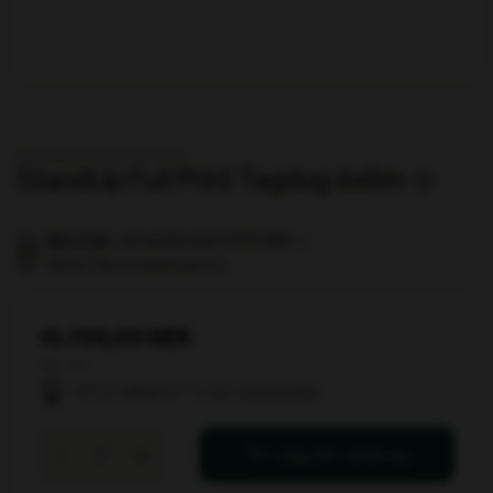
Artikelnummer 106794
StandUp Full Print Tagdug 4x6m
Billig frakt
, och gratis över 5 000 SEK
Minst 3 års produktgaranti
15.759,00 SEK
ekskl. moms
Hittat billigare? Vi ger
prisgaranti
StandUp
-
+
Lägg till i varukorg
Full
Print