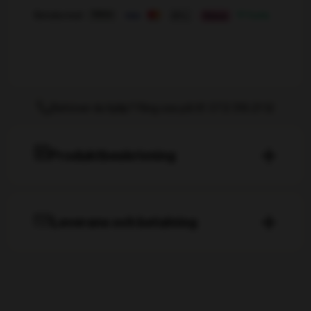
Tagdug
Betala med
4x6m
mängd
Behöver du hjälp? Ring oss på tlf. 072 319 21 12
Produktbeskrivning
Leverans och betalning
Produkter som finns i lager skickas samma dag om
beställningen bekräftas före kl. 14.00. Lagerstatus
visas alltid på produktsidan.
Du kan betala med kort eller mot faktura. Vi
förbehåller oss rätten att begära förskottsbetalning,