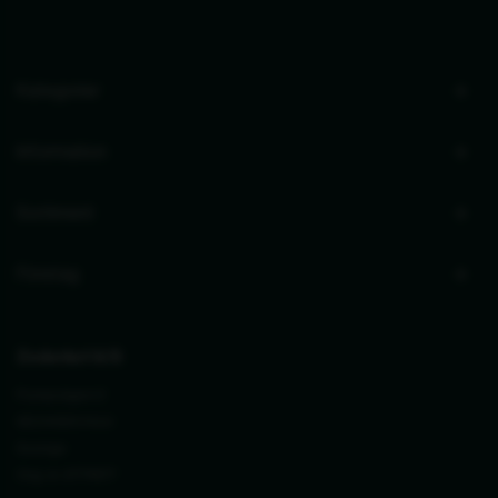
Kategorier
Information
Sortiment
Företag
Zederkof A/S
Pumpvägen 2
SE24393 Höör
Sverige
Org. nr. 27711677