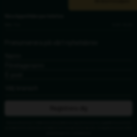
Bli återförsäljare
Våra öppettider per telefon
Mån - Fre
9.00 - 15.00
Prenumerera på vårt nyhetsbrev
Registrera dig
Genom att skicka in detta formulär godkänner jag att de angivna uppgifterna används
av Zederkof för att skicka nyhetsbrev och kampanjerbjudanden. Avregistrering kan alltid
göras längst ner i nyhetsbrevet.