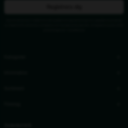
Registrera dig
Genom att skicka in detta formulär godkänner jag att de angivna uppgifterna används
av Zederkof för att skicka nyhetsbrev och kampanjerbjudanden. Avregistrering kan alltid
göras längst ner i nyhetsbrevet.
Kategorier
Information
Sortiment
Företag
Zederkof A/S