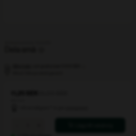
Artikelnummer 102066
Dela små
Billig frakt
, och gratis över 5 000 SEK
Minst 3 års produktgaranti
11,25 SEK
15,00 SEK
ekskl. moms
Hittat billigare? Vi ger
prisgaranti
Dela
-
+
Lägg till i varukorg
små
mängd
3769 stk på lager