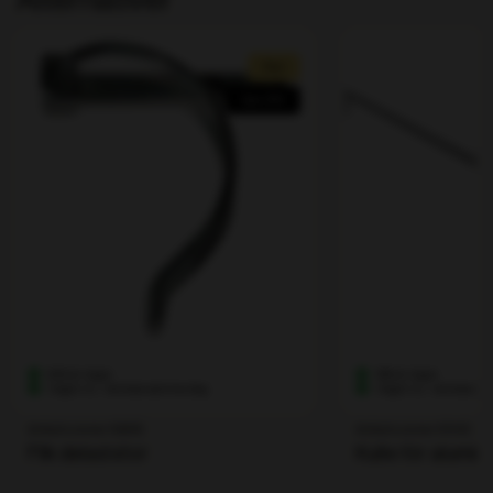
förbehåller oss rätten att begära förskottsbetalning,
särskilt för beställningsvaror.
Rea!
Spar 25%
945 st i lager
198 st i lager
I lager nu - skickas samma dag
I lager nu - skickas 
Artikelnummer 102618
Artikelnummer 101143
Flik delad stor
Kulle för alumin