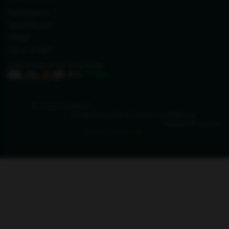
Pumpvägen 2
SE24393 Höör
Sverige
Org. nr. 27711677
Vi svarar på e-post inom 2 timmar
info@zederkof.se
© 2026 Zederkof
Integritetspolicy
Cookie-inställningar
Tillbaka till toppen