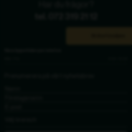
Har du frågor?
tel. 072 319 21 12
Bli återförsäljare
Våra öppettider per telefon
Mån - Fre
9.00 - 15.00
Prenumerera på vårt nyhetsbrev