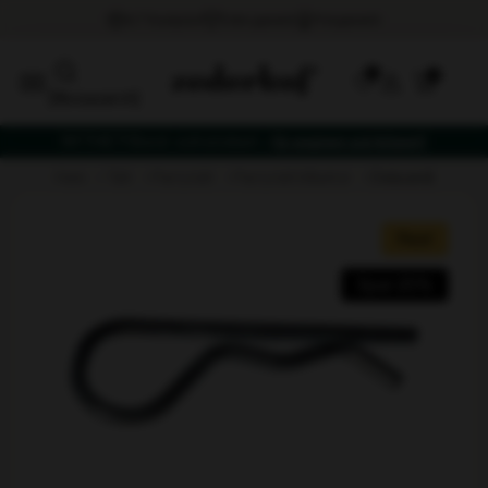
0
[fibosearch]
NYTHET! Bord- och stolset –
få vagnen på köpet!
hem
tält
partytält
partytälttillbehör
dela små
Rea!
Spar 25%