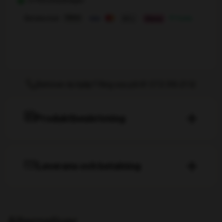
Betala med
Behöver du hjälp? Ring oss på tlf. 072 319 21 12
Produktbeskrivning
Leverans och betalning
Produkter som finns i lager skickas samma dag om
beställningen bekräftas före kl. 14.00. Lagerstatus
visas alltid på produktsidan.
Du kan betala med kort eller mot faktura. Vi
Alternativer