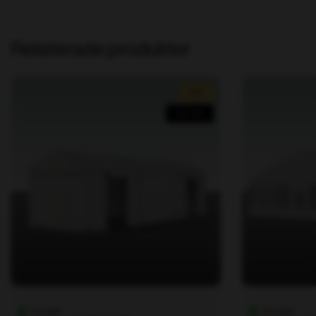
Relaterade produkter
Rea!
Spar 25%
1 st i lager
3 st i lager