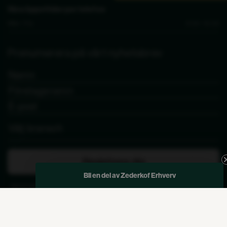
Våra öppettider per telefon
Mån - Fre
9.00 - 15.00
Prenumerera på vårt nyhetsbrev
Registrera dig
Bli en del av Zederkof Erhverv
Genom att skicka in detta formulär godkänner jag att de angivna uppgifterna används
av Zederkof för att skicka nyhetsbrev och kampanjerbjudanden. Avregistrering kan alltid
göras längst ner i nyhetsbrevet.