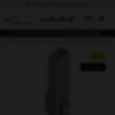
0
[fibosearch]
NYTHET! Bord- och stolset –
få vagnen på köpet!
hem
tält
partytält
aluminium och beslag
rörhållare för gav
Rea!
Spar 25%