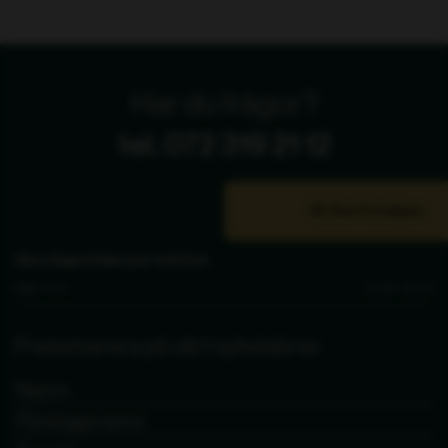
Har du frågor?
tel. 072 319 21 12
Bli återförsäljare
Våra öppettider per telefon
Mån - Fre
9.00 - 15.00
Prenumerera på vårt nyhetsbrev