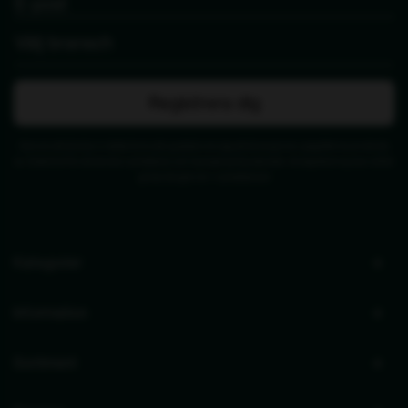
Registrera dig
Genom att skicka in detta formulär godkänner jag att de angivna uppgifterna används
av Zederkof för att skicka nyhetsbrev och kampanjerbjudanden. Avregistrering kan alltid
göras längst ner i nyhetsbrevet.
Kategorier
Information
Sortiment