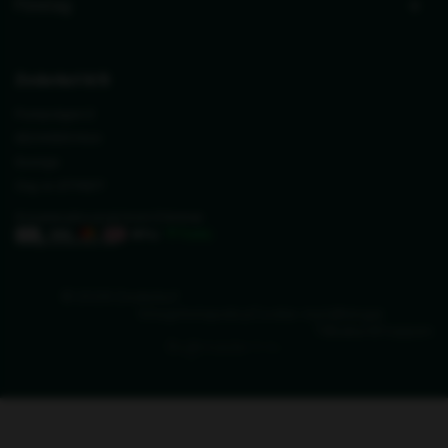
Företag
Zederkof A/S
Pumpvägen 2
SE24393 Höör
Sverige
Org. nr. 27711677
Vi svarar på e-post inom 2 timmar
info@zederkof.se
© 2026 Zederkof
Integritetspolicy
Cookie-inställningar
Tillbaka till toppen