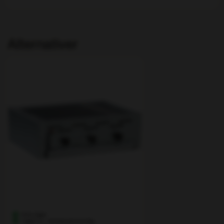
Produkter som finns i lager skickas samma dag om
beställningen bekräftas före kl. 14.00. Lagerstatus
visas alltid på produktsidan.
Du kan betala med kort eller mot faktura. Vi
Alternativer
förbehåller oss rätten att begära förskottsbetalning,
särskilt för beställningsvaror.
21 st i lager
I lager nu - skickas samma dag