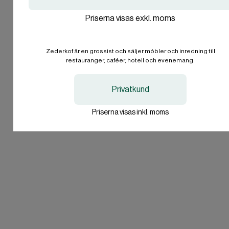
51 st i lager
Förbeställ - Lager på väg
I lager nu - skickas 
Artikelnummer 101376
Artikelnummer 101377
Klassisk stol
Klassisk barstol
1.555,00 SEK
2.001,00 SEK
ekskl. moms
ekskl. moms