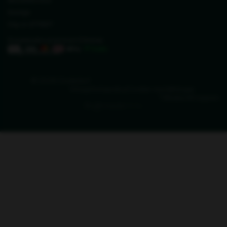
SE24393 Höör
Sverige
Org. nr. 27711677
Vi svarar på e-post inom 2 timmar
info@zederkof.se
© 2026 Zederkof
Integritetspolicy
Cookie-inställningar
Tillbaka till toppen