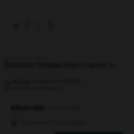
Artikelnummer 101122
Benspær til højde 2,4m 4-spors
Billig frakt
, och gratis över 5 000 SEK
Minst 3 års produktgaranti
829,50 SEK
1.106,00 SEK
ekskl. moms
Hittat billigare? Vi ger
prisgaranti