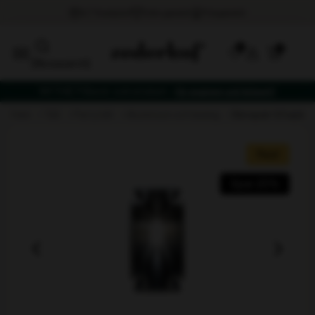
0
[fibosearch]
NYTHET! Bord- och stolset –
få vagnen på köpet!
hem
tält
partytält
aluminium och beslag
benspær til højde 
Rea!
Spar 25%