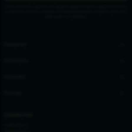
Genom att skicka in detta formulär godkänner jag att de angivna uppgifterna används
av Zederkof för att skicka nyhetsbrev och kampanjerbjudanden. Avregistrering kan alltid
göras längst ner i nyhetsbrevet.
Kategorier
Information
Sortiment
Företag
Zederkof A/S
Pumpvägen 2