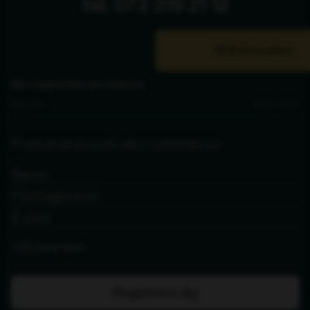
tel. 072 319 21 12
Bli återförsäljare
Våra öppettider per telefon
Mån - Fre
9.00 - 15.00
Prenumerera på vårt nyhetsbrev
Registrera dig