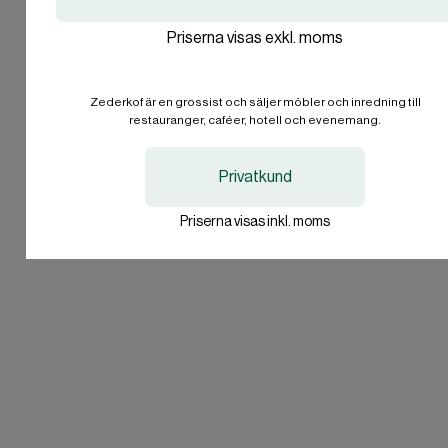
Företag
Priserna visas exkl. moms
International
International
EN
EN
Privatperson
EUR
EUR
Kategorier
Zederkof är en grossist och säljer möbler och inredning till
Jag vill inte svara.
restauranger, caféer, hotell och evenemang.
I'll stay on zederkof.se
I'll stay on zederkof.se
Information
Privatkund
Sortiment
Priserna visas inkl. moms
Företag
Zederkof A/S
Pumpvägen 2
SE24393 Höör
Sverige
Org. nr. 27711677